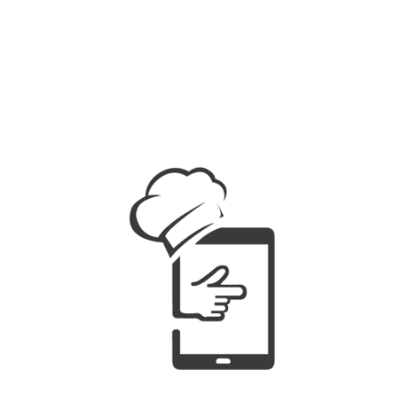
¿Cómo funciona
CartaMóvil?
Gestiona el contenido de tu carta
electrónica desde la oficina, en el
restaurante o desde casa.
Adaptado 100% para dispositivos
móviles.